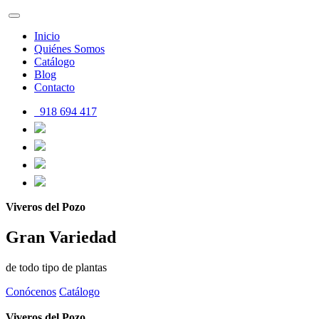
Inicio
Quiénes Somos
Catálogo
Blog
Contacto
918 694 417
Viveros
del Pozo
Gran Variedad
de todo tipo de plantas
Conócenos
Catálogo
Viveros
del Pozo