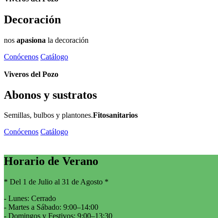
Decoración
nos
apasiona
la decoración
Conócenos
Catálogo
Viveros
del Pozo
Abonos y sustratos
Semillas, bulbos y plantones.
Fitosanitarios
Conócenos
Catálogo
Horario de Verano
* Del 1 de Julio al 31 de Agosto *
- Lunes: Cerrado
- Martes a Sábado: 9:00–14:00
- Domingos y Festivos: 9:00–13:30